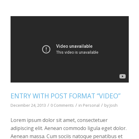
ENTRY WITH POST FORMAT “VIDEO”
/
/
/
December 24, 2013
0 Comments
in
Personal
by
Josh
Lorem ipsum dolor sit amet, consectetuer
adipiscing elit. Aenean commodo ligula eget dolor.
Aenean massa. Cum sociis natoque penatibus et