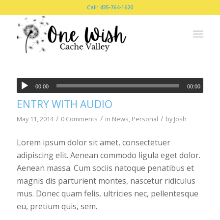
Call: 435-764-1620
00:00
00:00
ENTRY WITH AUDIO
/
/
/
May 11, 2014
0 Comments
in
News
,
Personal
by
Josh
Lorem ipsum dolor sit amet, consectetuer
adipiscing elit. Aenean commodo ligula eget dolor.
Aenean massa. Cum sociis natoque penatibus et
magnis dis parturient montes, nascetur ridiculus
mus. Donec quam felis, ultricies nec, pellentesque
eu, pretium quis, sem.